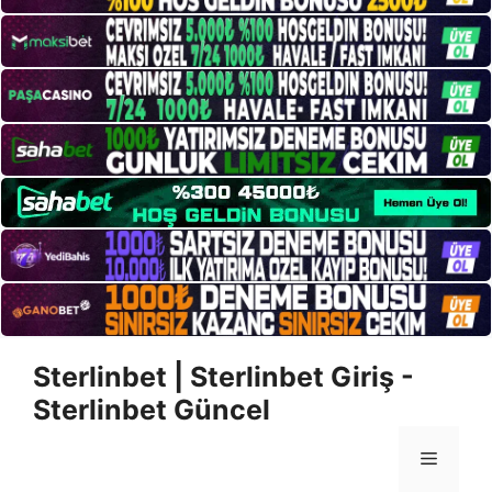
İçeriğe
Sterlinbet | Sterlinbet Giriş -
atla
Sterlinbet Güncel
Menü