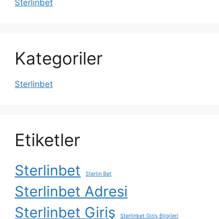
Sterlinbet
Kategoriler
Sterlinbet
Etiketler
Sterlinbet
Sterlin Bet
Sterlinbet Adresi
Sterlinbet Giriş
Sterlinbet Giriş Bilgileri