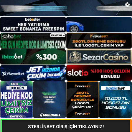
×
STERLİNBET GİRİŞ İÇİN TIKLAYINIZ!