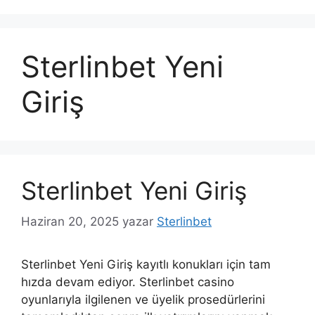
Sterlinbet Yeni
Giriş
Sterlinbet Yeni Giriş
Haziran 20, 2025
yazar
Sterlinbet
Sterlinbet Yeni Giriş kayıtlı konukları için tam
hızda devam ediyor. Sterlinbet casino
oyunlarıyla ilgilenen ve üyelik prosedürlerini