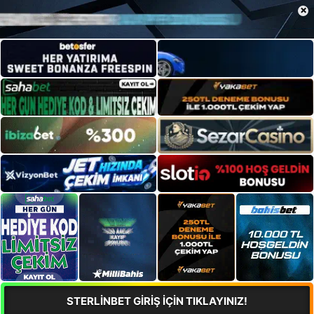
×
STERLİNBET GİRİŞ İÇİN TIKLAYINIZ!